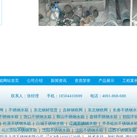
箱网站首页
公司介绍
新闻资讯
资质荣誉
产品展示
工程案
联系人：张经理 手机：18504410699 电话：4001-868-688
网
|
不锈钢水箱
|
东北钢材现货
|
吉林钢铁网
|
东北钢铁网
|
长春不锈钢水
不锈钢水箱
|
营口不锈钢水箱
|
鞍山不锈钢水箱
|
盘锦不锈钢水箱
|
朝阳不
|
松原不锈钢水箱
|
白城不锈钢水箱
|
辽源不锈钢水箱
|
齐齐哈尔不锈钢水
|
乌兰浩特不锈钢水箱
|
沈阳不锈钢水箱
|
沈阳不锈钢水箱
|
山西不锈钢水箱
沈阳泉之源不锈钢有限公司
辽ICP备16002729号-5
技术支持：智虹商情 ,建站